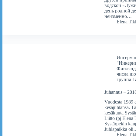
водской «Лужи
день родной д
неизменно…
Elena Tik
Ингерма
"Инкери
Финлянд
числа ию
группа Ta
Juhannus – 201
Vuodesta 1989 al
kesäjuhlansa. Tä
kesäkuuta Systärp
Liitto (pj Elena
Systärpekin kaup
Juhlapaikka ol
Elena Tik