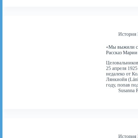
История
«Мы выжили с 
Рассказ Марии
Целовальников
25 апреля 192
недалеко от К
Лянкиойя (Länk
году, попав п
Susanna 
История