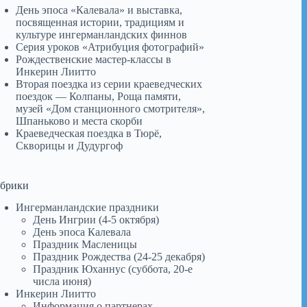
День эпоса «Калевала» и выставка,
посвященная истории, традициям и
культуре ингерманландских финнов
Серия уроков «Атрибуция фотографий»
Рождественские мастер-классы в
Инкерин Лиитто
Вторая поездка из серии краеведческих
поездок — Колпаны, Роща памяти,
музей «Дом станционного смотрителя»,
Шпаньково и места скорби
Краеведческая поездка в Тюрё,
Скворицы и Дудургоф
убрики
Ингерманландские праздники
День Ингрии (4-5 октября)
День эпоса Калевала
Праздник Масленицы
Праздник Рождества (24-25 декабря)
Праздник Юханнус (суббота, 20-е
числа июня)
Инкерин Лиитто
Информация о партнерах