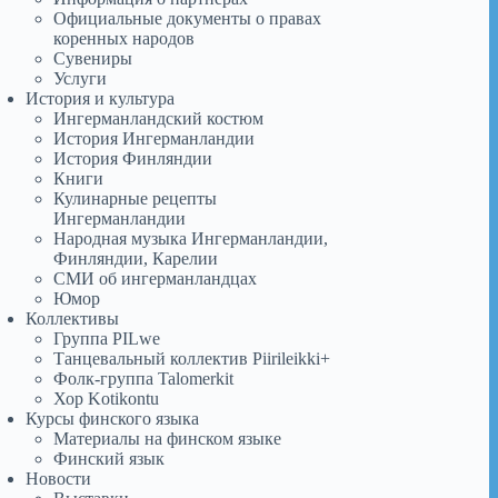
Официальные документы о правах
коренных народов
Сувениры
Услуги
История и культура
Ингерманландский костюм
История Ингерманландии
История Финляндии
Книги
Кулинарные рецепты
Ингерманландии
Народная музыка Ингерманландии,
Финляндии, Карелии
СМИ об ингерманландцах
Юмор
Коллективы
Группа PILwe
Танцевальный коллектив Piirileikki+
Фолк-группа Talomerkit
Хор Kotikontu
Курсы финского языка
Материалы на финском языке
Финский язык
Новости