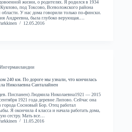
довоенной жизни, о родителях. Я родился в 1934
 Куялово, под Токсово, Всеволожского района
 области. У нас дома говорили только по-фински.
ия Андреевна, была глубоко верующая.…
Parkkinen
12.05.2016
 Ингерманландии
м 240 км. По дороге мы узнали, что кончилась
ла Николаевна Санталайнен
дев. Писпанен) Людмила Николаевна1921 — 2015
сентября 1921 года деревне Липово. Сейчас она
в города Сосновый Бор. Отец работал
бы. Я окончила 4 класса и начала работать дома,
ую сестру. Мать все…
Parkkinen
11.05.2016