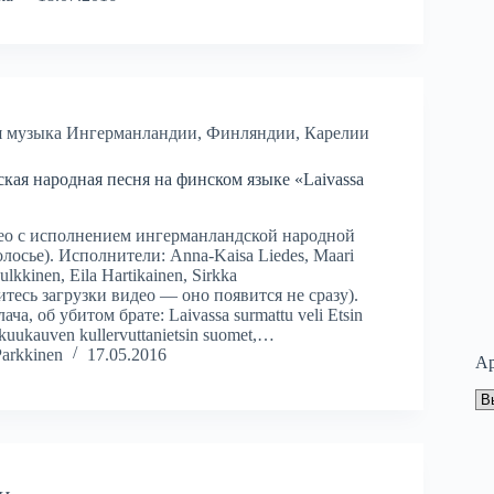
я музыка Ингерманландии, Финляндии, Карелии
кая народная песня на финском языке «Laivassa
ео с исполнением ингерманландской народной
лосье). Исполнители: Anna-Kaisa Liedes, Maari
ulkkinen, Eila Hartikainen, Sirkka
тесь загрузки видео — оно появится не сразу).
ча, об убитом брате: Laivassa surmattu veli Etsin
, kuukauven kullervuttanietsin suomet,…
Parkkinen
17.05.2016
Ар
Ар
но