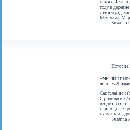
пожалуйста, о 
году в деревне
Ленинградской
Моя мама, Мар
Susanna 
История
«Мы шли пешко
война». Людми
Санталайнен (
Я родилась 27 
входит в соста
приемщиком ры
нянчить младш
Susanna 