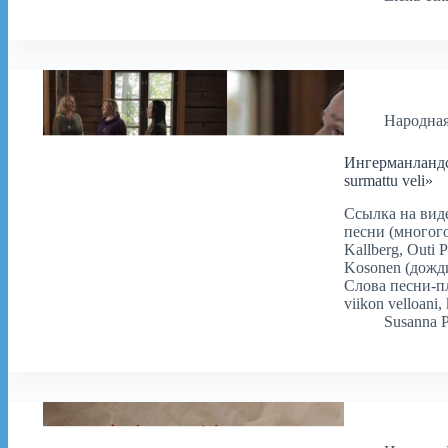
Народна
Ингерманландс
surmattu veli»
Ссылка на вид
песни (многого
Kallberg, Outi P
Kosonen (дожди
Слова песни-пла
viikon velloani
Susanna 