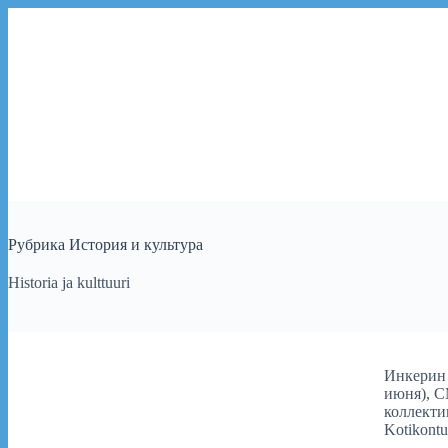
Перейти
к
сути
Рубрика
История и культура
Historia ja kulttuuri
Инкерин
июня)
,
С
коллектив
Kotikont