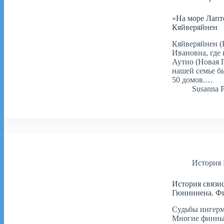
«На море Лапт
Кяйверяйнен
Кяйверяйнен (
Ивановна, где 
Аутио (Новая 
нашей семье бы
50 домов.…
Susanna 
История
История связи
Гюннинена. Фи
Судьбы ингерм
Многие финны 