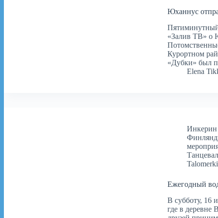
Юханнус отпра
Пятиминутный 
«Залив ТВ» о 
Потомственные
Курортном рай
«Дубки» был 
Elena Tik
Инкерин
Финлянд
меропри
Танцевал
Talomerki
Ежегодный вод
В субботу, 16
где в деревне 
друзей приним