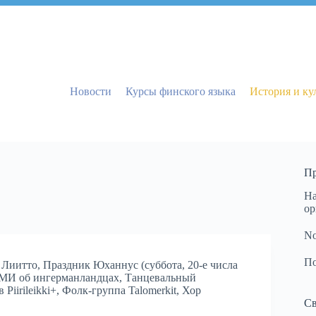
Новости
Курсы финского языка
История и ку
Пр
На
ор
No
По
 Лиитто
,
Праздник Юханнус (суббота, 20-е числа
МИ об ингерманландцах
,
Танцевальный
 Piirileikki+
,
Фолк-группа Talomerkit
,
Хор
Св
u