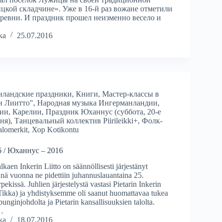
цкой складчине». Уже в 16-й раз вожане отметили
еревни. И праздник прошел неизменно весело и
ka
25.07.2016
нландские праздники
,
Книги
,
Мастер-классы в
н Лиитто"
,
Народная музыка Ингерманландии,
ии, Карелии
,
Праздник Юханнус (суббота, 20-е
ня)
,
Танцевальный коллектив Piirileikki+
,
Фолк-
lomerkit
,
Хор Kotikontu
6 / Юханнус – 2016
kaen Inkerin Liitto on säännöllisesti järjestänyt
nä vuonna ne pidettiin juhannuslauantaina 25.
ekissä. Juhlien järjestelystä vastasi Pietarin Inkerin
 Tikka) ja yhdistyksemme oli saanut huomattavaa tukea
unginjohdolta ja Pietarin kansallisuuksien talolta.
i…
ka
18.07.2016