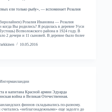
евых ели только рыбу», — вспоминает Розалия
Виролайнен) Розалия Ивановна — Розалия
и когда Вы родились? Я родилась в деревне Ууси
Пустошь) Всеволожского района в 1924 году. В
ло 2 дочери и 11 сыновей. В деревне было более
Parkkinen
10.05.2016
 Ингерманландии
ста и капитана Красной армии Эдуарда
нская война и Великая Отечественная.
анландских финнов складывались по-разному.
считались «неблагонадежными» еще задолго до