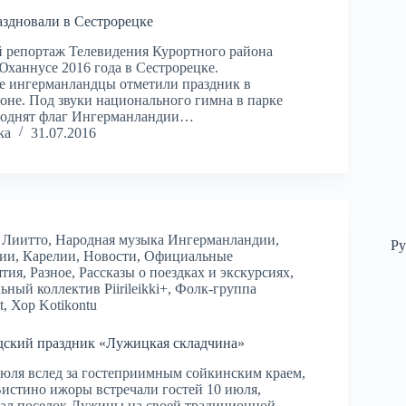
здновали в Сестрорецке
репортаж Телевидения Курортного района
Юханнусе 2016 года в Сестрорецке.
 ингерманландцы отметили праздник в
оне. Под звуки национального гимна в парке
поднят флаг Ингерманландии…
ka
31.07.2016
 Лиитто
,
Народная музыка Ингерманландии,
Р
ии, Карелии
,
Новости
,
Официальные
ятия
,
Разное
,
Рассказы о поездках и экскурсиях
,
ьный коллектив Piirileikki+
,
Фолк-группа
t
,
Хор Kotikontu
ский праздник «Лужицкая складчина»
 июля вслед за гостеприимным сойкинским краем,
Вистино ижоры встречали гостей 10 июля,
ал поселок Лужицы на своей традиционной