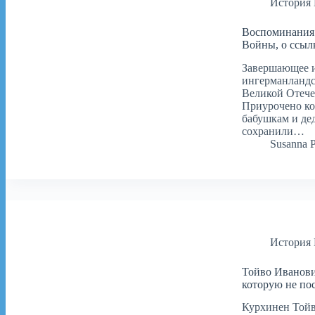
История
Воспоминания
Войны, о ссыл
Завершающее 
ингерманландс
Великой Отече
Приурочено ко
бабушкам и дед
сохранили…
Susanna 
История
Тойво Иванови
которую не пос
Курхинен Тойв