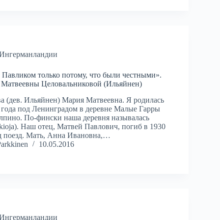
 Ингерманландии
Павликом только потому, что были честными».
 Матвеевны Целовальниковой (Ильяйнен)
а (дев. Ильяйнен) Мария Матвеевна. Я родилась
5 года под Ленинградом в деревне Малые Гарры
олпино. По-фински наша деревня называлась
ioja). Наш отец, Матвей Павлович, погиб в 1930
од поезд. Мать, Анна Ивановна,…
Parkkinen
10.05.2016
 Ингерманландии