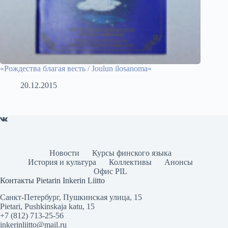
«Рождества благая весть / Joulun ilosanoma»
20.12.2015
Новости
Курсы финского языка
История и культура
Коллективы
Анонсы
Офис PIL
Контакты Pietarin Inkerin Liitto
Санкт-Петербург, Пушкинcкая улица, 15
Pietari, Pushkinskaja katu, 15
+7 (812) 713-25-56
inkerinliitto@mail.ru