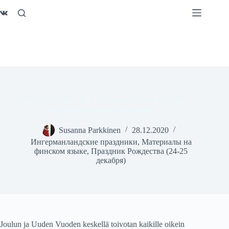
Перейти
к
сути
Joulu on jo tullut, Uusi Vuosi vielä ei, on vielä aikaa
unelmoida ja tehdä suunnitelmia
Susanna Parkkinen
28.12.2020
Ингерманландские праздники
,
Материалы на
финском языке
,
Праздник Рождества (24-25
декабря)
Joulun ja Uuden Vuoden keskellä toivotan kaikille oikein